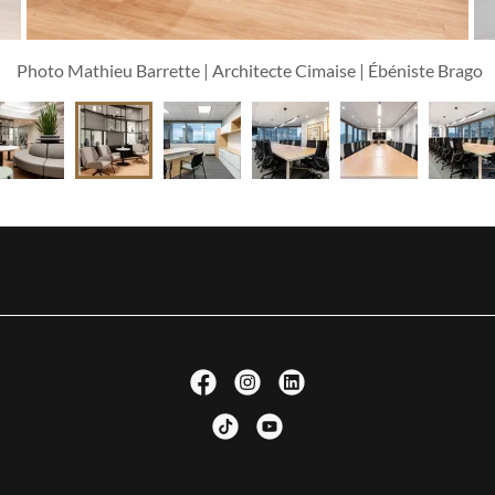
Photo Mathieu Barrette | Architecte Cimaise | Ébéniste Brago