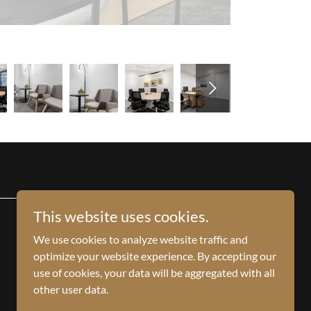
This website uses cookies.
We use cookies to analyze website traffic and
Powered by
optimize your website experience. By accepting our
use of cookies, your data will be aggregated with all
other user data.