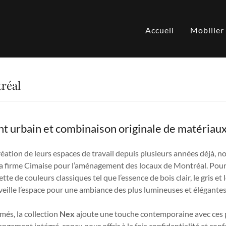
Accueil
Mobilier
réal
t urbain et combinaison originale de matériau
réation de leurs espaces de travail depuis plusieurs années déjà, n
la firme Cimaise pour l’aménagement des locaux de Montréal. Pour
te de couleurs classiques tel que l’essence de bois clair, le gris et l
eille l’espace pour une ambiance des plus lumineuses et élégante
més, la collection
Nex
ajoute une touche contemporaine avec ces 
angement intégré, conçu pour offrir à la fois confidentialité et con