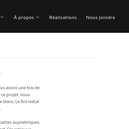
À propos
Réalisations
Nous joindre
x
ous avons une fois de
 ce projet, nous
e blanc. Le fini métal
s.
pattes asymétriques
fort. On retrouve