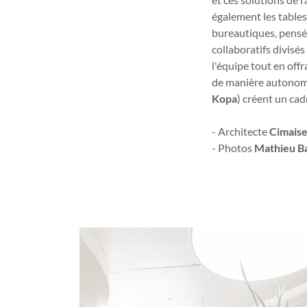
également les table
bureautiques, pensée
collaboratifs divis
l'équipe tout en offr
de manière autonome e
Kopa
) créent un cad
- Architecte
Cimais
- Photos
Mathieu B